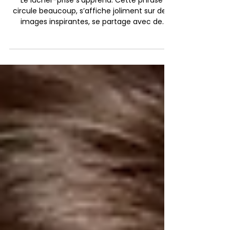
Le lâcher-prise s’apprend. Cette
phrase circule beaucoup...
Le lâcher-prise s’apprend. Cette phrase
circule beaucoup, s’affiche joliment sur des
images inspirantes, se partage avec de
bonnes intentions. Et pourtant, dans la vraie
vie, elle peut parfois sonner comme une
injonction de plus : « lâche prise », « respire », «
relativise ». Comme si c’était simple. Comme
si ça se faisait en claquant des doigts.