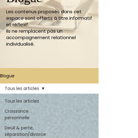
Les contenus proposés dans cet
espace sont offerts à titre informatif
et réflexif.
Ils ne remplacent pas un
accompagnement relationnel
individualisé.
Blogue
Tous les articles
Tous les articles
Croissance
personnelle
Deuil & perte,
séparation/divorce