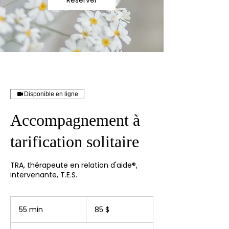
Réserver
Disponible en ligne
Accompagnement à
tarification solitaire
TRA, thérapeute en relation d'aide®,
intervenante, T.E.S.
85 dollars
canadiens
55 min
5
85 $
5