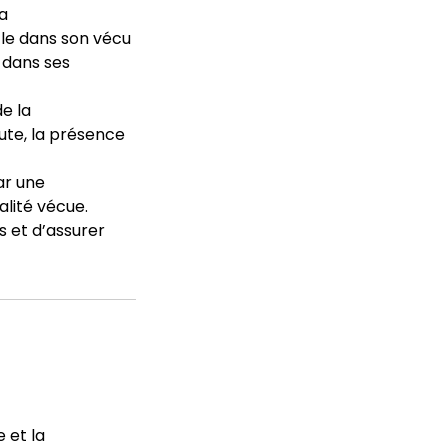
la
cle dans son vécu
 dans ses
e la
oute, la présence
ar une
alité vécue.
s et d’assurer
 et la