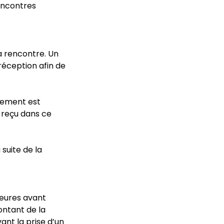
rencontres
a rencontre. Un
réception afin de
iement est
s reçu dans ce
suite de la
heures avant
ontant de la
ant la prise d’un