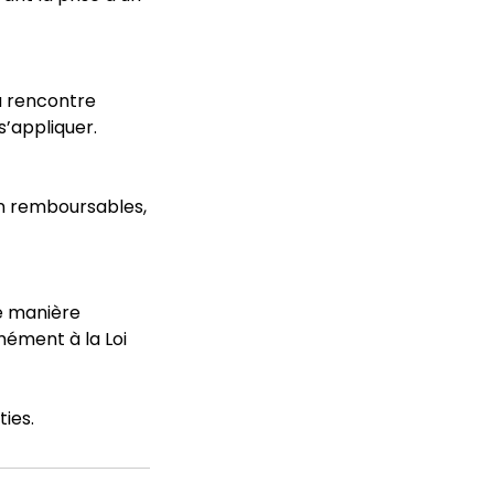
la rencontre
’appliquer.
on remboursables,
de manière
mément à la Loi
ties.