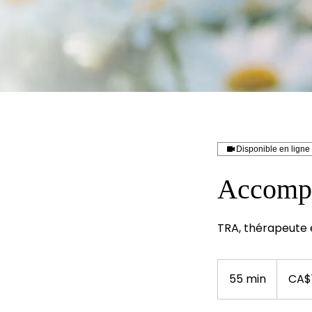
Disponible en ligne
Accompa
TRA, thérapeute e
110
Canadian
55 min
5
CA$
dollars
5