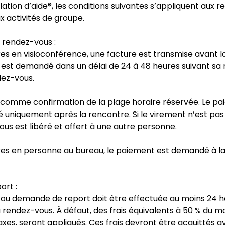
ation d’aide®, les conditions suivantes s’appliquent aux 
ux activités de groupe.
 rendez-vous :
es en visioconférence, une facture est transmise avant l
 est demandé dans un délai de 24 à 48 heures suivant sa 
dez-vous.
 comme confirmation de la plage horaire réservée. Le pa
é uniquement après la rencontre. Si le virement n’est pa
vous est libéré et offert à une autre personne.
res en personne au bureau, le paiement est demandé à la 
ort :
 ou demande de report doit être effectuée au moins 24 
 rendez-vous. À défaut, des frais équivalents à 50 % du m
axes, seront appliqués. Ces frais devront être acquittés av