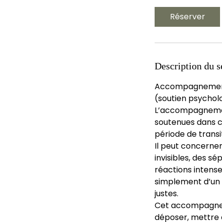
m
i
Réserver
n
Description du s
Accompagnement 
(soutien psycholo
L’accompagnement
soutenues dans ce
période de transi
Il peut concerner
invisibles, des sé
réactions intense
simplement d’un b
justes.
Cet accompagneme
déposer, mettre d