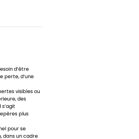
esoin d’être
ne perte, d’une
pertes visibles ou
érieure, des
 s’agit
repères plus
el pour se
n, dans un cadre