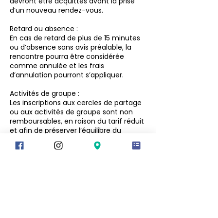
devront être acquittés avant la prise
d’un nouveau rendez-vous.
Retard ou absence :
En cas de retard de plus de 15 minutes
ou d’absence sans avis préalable, la
rencontre pourra être considérée
comme annulée et les frais
d’annulation pourront s’appliquer.
Activités de groupe :
Les inscriptions aux cercles de partage
ou aux activités de groupe sont non
remboursables, en raison du tarif réduit
et afin de préserver l’équilibre du
groupe.
Protection des renseignements
personnels :
Les informations recueillies dans le
cadre des rendez-vous sont traitées de
manière confidentielle et utilisées
uniquement pour la gestion des
services, conformément à la Loi 25.