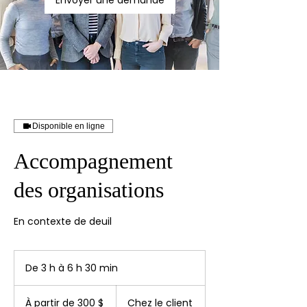
Envoyer une demande
Disponible en ligne
Accompagnement
des organisations
En contexte de deuil
De 3 h à 6 h 30 min
D
e
À
3
partir
À partir de 300 $
Chez le client
de