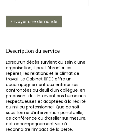
h
300 dollars
à
canadiens
6
h
Envoyer une demande
3
0
m
i
n
Description du service
Lorsqu’un décès survient au sein d’une
organisation, il peut ébranler les
repères, les relations et le climat de
travail. Le Cabinet RPDE offre un
accompagnement aux entreprises
confrontées au deuil d’un collègue, en
proposant des interventions humaines,
respectueuses et adaptées à la réalité
du milieu professionnel. Que ce soit
sous forme d’intervention ponctuelle,
de conférence ou d’atelier sur mesure,
cet accompagnement vise à
reconnaître l’impact de la perte,