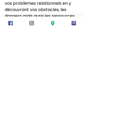
vos problèmes relationnels en y 
découvrant vos obstacles, les 
dangers mais aussi les ressources 
vous offrant une voie durable vers 
la guérison et l'auto-découverte.
Conclusion
Maintenir une bonne santé 
mentale est une démarche 
proactive qui nécessite attention 
et soin réguliers. L'intégration de 
bonnes pratiques de vie et le 
soutien d'un TRA, Thérapeute en 
Relation d'Aide® peuvent vous aider 
à naviguer dans les complexités de 
la vie avec plus de bienveillance.
Signé: Vi 