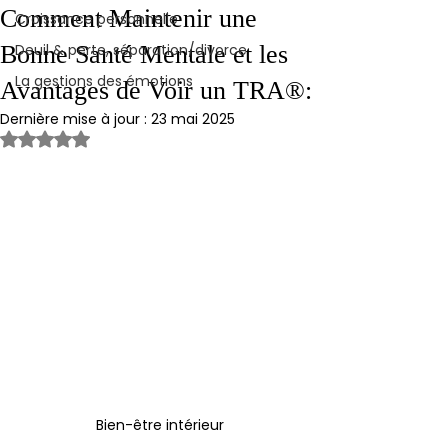
Comment Maintenir une
Croissance personnelle
Bonne Santé Mentale et les
Deuil & perte, séparation/divorce
La gestions des émotions
Avantages de Voir un TRA®:
Dernière mise à jour :
23 mai 2025
Noté NaN étoiles sur 5.
Bien-être intérieur